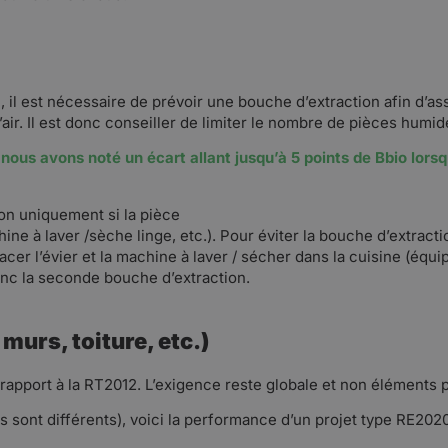
), il est nécessaire de prévoir une bouche d’extraction afin d’as
air. Il est donc conseiller de limiter le nombre de pièces humid
 nous avons noté un écart allant jusqu’à 5 points de Bbio lors
tion uniquement si la pièce
ne à laver /sèche linge, etc.). Pour éviter la bouche d’extractio
cer l’évier et la machine à laver / sécher dans la cuisine (équi
donc la seconde bouche d’extraction.
murs, toiture, etc.)
apport à la RT2012. L’exigence reste globale et non éléments par
jets sont différents), voici la performance d’un projet type RE2020