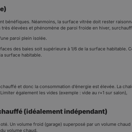
ée)
t bénéfiques. Néanmoins, la surface vitrée doit rester raison
 très élevées et phénomène de paroi froide en hiver, surchauff
’une paroi plein isolée.
 des baies soit supérieure à 1/6 de la surface habitable. Ce ra
la surface habitable.
chauffé et donc la consommation d’énergie est élevée. La chaleu
imiter également les vides (exemple : vide au r+1 sur salon),
chauffé (idéalement indépendant)
r le coté. Un volume froid (garage) superposé par un volume cha
r du volume chaud.