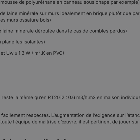
e mousse de polyuréthane en panneau sous chape par exemple)
 de laine minérale sur murs idéalement en brique plutôt que pa
les murs ossature bois)
e laine minérale déroulée dans le cas de combles perdus)
planelles isolantes)
et Uw ≤ 1.3 W / m².K en PVC)
ti reste la même qu’en RT2012 : 0.6 m3/h.m2 en maison individu
acilement respectés. L’augmentation de l’exigence sur l’étanché
oute l’équipe de maitrise d’œuvre, il est pertinent de jouer sur